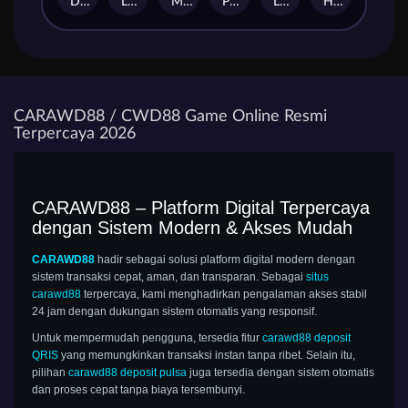
Dino Drop
Lucky Dog
Master Gems
Plushie Wins
Lucky Dice
Happy Nets
CARAWD88 / CWD88 Game Online Resmi
Terpercaya 2026
CARAWD88 – Platform Digital Terpercaya
dengan Sistem Modern & Akses Mudah
CARAWD88
hadir sebagai solusi platform digital modern dengan
sistem transaksi cepat, aman, dan transparan. Sebagai
situs
carawd88
terpercaya, kami menghadirkan pengalaman akses stabil
24 jam dengan dukungan sistem otomatis yang responsif.
Untuk mempermudah pengguna, tersedia fitur
carawd88 deposit
QRIS
yang memungkinkan transaksi instan tanpa ribet. Selain itu,
pilihan
carawd88 deposit pulsa
juga tersedia dengan sistem otomatis
dan proses cepat tanpa biaya tersembunyi.