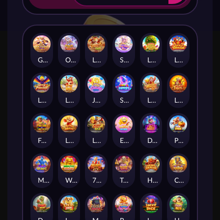
Gates of Olympus POP
Olympus Wins
Lucky Tiger 1000
Starlight Wins
Lucky Fortune Tree
Lucky Panda
Lucky Phoenix
Lucky Bull
Jelly Candy
Sweet Burst
Lucky MonKey
Lucky Tiger
Fortunes of Aztec
Lucky Mouse
Lucky Tiger Gold Ultimate
Emotiwins
DJ Neko
Pig Farm
Mystic Wishes
Wealthy Frog
777 Rush
Tut's Treasure Tower
Happy Dragon
Code of Cairo