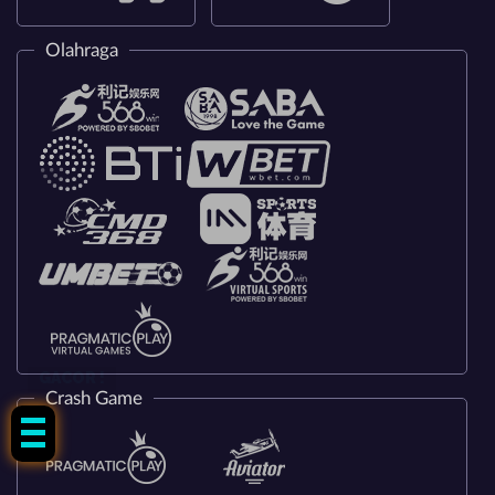
Olahraga
GACOR !
Crash Game