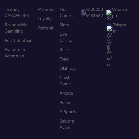
Tentang
Promosi
Hot
+628233
Whatsa
CARAWD88
Games
5481662
pp
Loyalty
Responsible
Slots
Telegra
Referral
Gambling
m
Live
Pusat Bantuan
Casino
Syarat dan
Race
Ketentuan
Togel
Olahraga
Crash
Game
Arcade
Poker
E-Sports
Sabung
Ayam