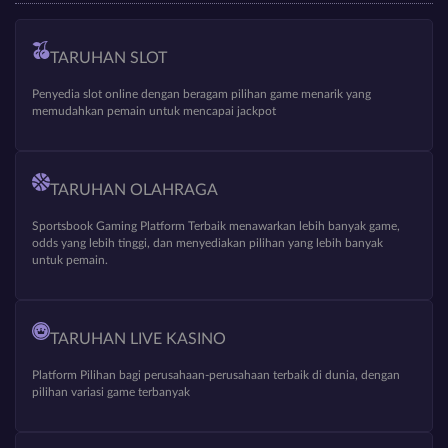
TARUHAN SLOT
Penyedia slot online dengan beragam pilihan game menarik yang
memudahkan pemain untuk mencapai jackpot
TARUHAN OLAHRAGA
Sportsbook Gaming Platform Terbaik menawarkan lebih banyak game,
odds yang lebih tinggi, dan menyediakan pilihan yang lebih banyak
untuk pemain.
TARUHAN LIVE KASINO
Platform Pilihan bagi perusahaan-perusahaan terbaik di dunia, dengan
pilihan variasi game terbanyak