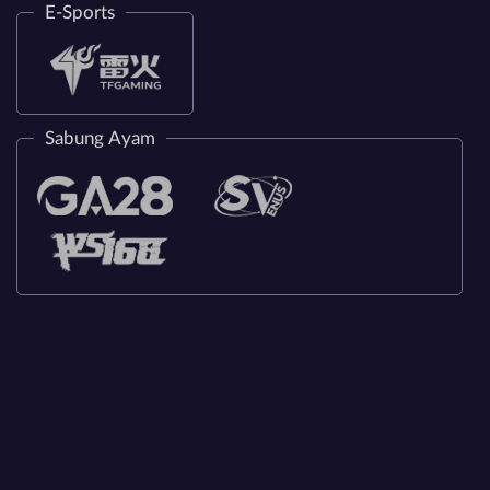
E-Sports
Sabung Ayam