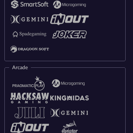
Arcade