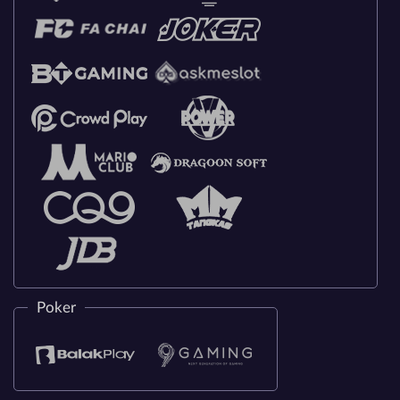
Poker