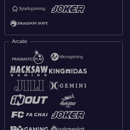
Arcade