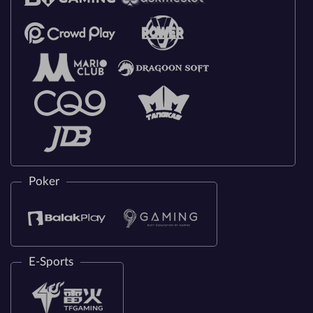
Poker
E-Sports