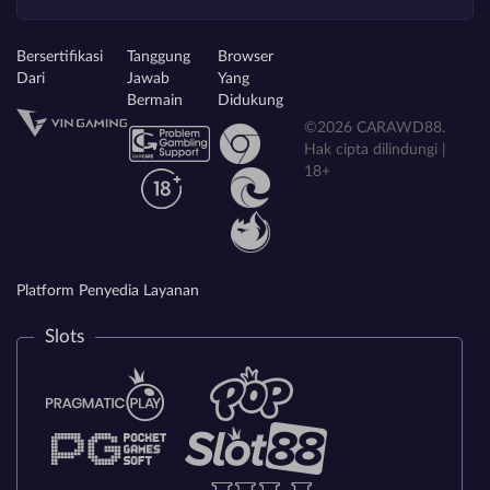
Bersertifikasi
Tanggung
Browser
Dari
Jawab
Yang
Bermain
Didukung
©2026 CARAWD88.
Hak cipta dilindungi |
18+
Platform Penyedia Layanan
Slots