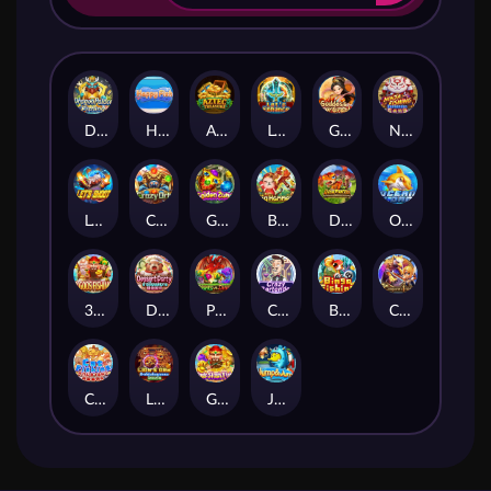
Dragon Palace Fishing
Happy Fish
Aztec Treasure
Let's Enhance
Goddess or Crash
Ninja Fishing
Let's Shoot
Crazy Orb
Golden Zuma
Big Hammer
Dino Hunter
Ocean Lord
3 Gods Fishing
Dessert Party
Plants vs. Dinos
Crazy Bartender
Bingo Fishing
Conqueror's Treasure
Cat Fishing
Lion's Orb
Gods Slash Fish
Jump & Jump