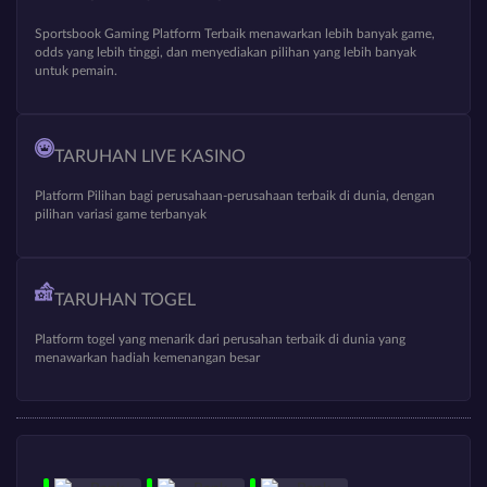
Sportsbook Gaming Platform Terbaik menawarkan lebih banyak game,
odds yang lebih tinggi, dan menyediakan pilihan yang lebih banyak
untuk pemain.
TARUHAN LIVE KASINO
Platform Pilihan bagi perusahaan-perusahaan terbaik di dunia, dengan
pilihan variasi game terbanyak
TARUHAN TOGEL
Platform togel yang menarik dari perusahan terbaik di dunia yang
menawarkan hadiah kemenangan besar