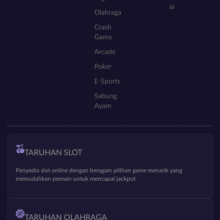
Olahraga
Crash
Game
Arcade
Poker
E-Sports
Sabung
Ayam
TARUHAN SLOT
Penyedia slot online dengan beragam pilihan game menarik yang
memudahkan pemain untuk mencapai jackpot
TARUHAN OLAHRAGA