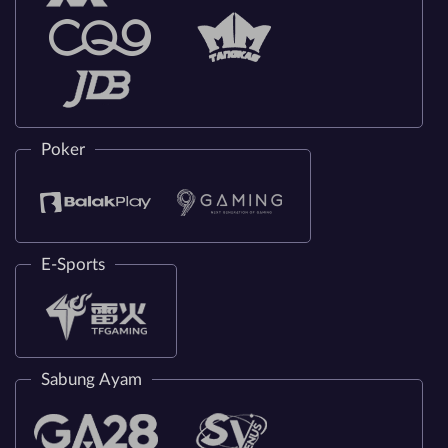
Poker
E-Sports
Sabung Ayam