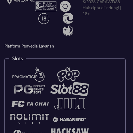
©2026 CARAWD88.
Hak cipta dilindungi |
18+
Platform Penyedia Layanan
Slots