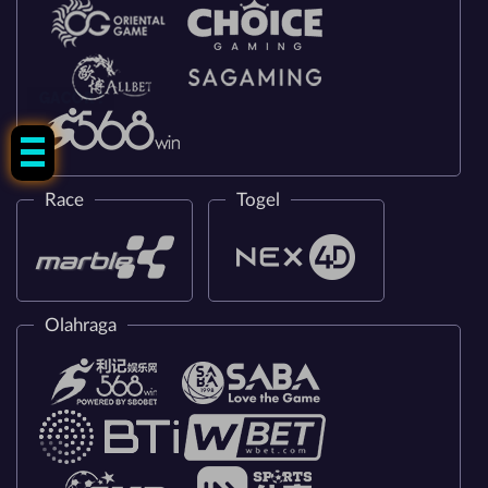
GACOR !
Race
Togel
Olahraga