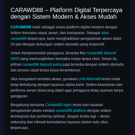
CARAWD88 – Platform Digital Terpercaya
dengan Sistem Modern & Akses Mudah
CARAWD88
hadir sebagai solusi platform digital modern dengan
sistem transaksi cepat, aman, dan transparan. Sebagai
situs
carawd88
terpercaya, kami menghadirkan pengalaman akses stabil
24 jam dengan dukungan sistem otomatis yang responsif.
Untuk mempermudah pengguna, tersedia fitur
carawd88 deposit
QRIS
yang memungkinkan transaksi instan tanpa ribet. Selain itu,
pilihan
carawd88 deposit pulsa
juga tersedia dengan sistem otomatis
dan proses cepat tanpa biaya tersembunyi.
Jika mengalami kendala akses, gunakan
Link Alternatif
resmi untuk
tetap terhubung dengan layanan utama kami. Sistem keamanan dan
performa server dirancang stabil agar pengguna tetap nyaman tanpa
gangguan.
Bergabung bersama
Carawd88 Agen
resmi dan rasakan
pengalaman akses melalui
carawd88 platform
dengan sistem
terintegrasi dan performa optimal. Jangan tunda lagi – akses
sekarang dan nikmati kemudahan layanan dalam satu situs
terpercaya.