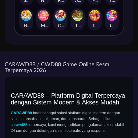
Spirit of Nine Tails
Nezha And The Dragon Emperor
Ragnar's Conquest
Amon Ra's Relic
Four Scholars
Three Kingdoms Slot
Heavenly Fortune
More & More Love
Crazy Miner
The Beanstalk
Trains of India
Jewel Space
CARAWD88 / CWD88 Game Online Resmi
Terpercaya 2026
CARAWD88 – Platform Digital Terpercaya
dengan Sistem Modern & Akses Mudah
CARAWD88
hadir sebagai solusi platform digital modern dengan
sistem transaksi cepat, aman, dan transparan. Sebagai
situs
carawd88
terpercaya, kami menghadirkan pengalaman akses stabil
24 jam dengan dukungan sistem otomatis yang responsif.