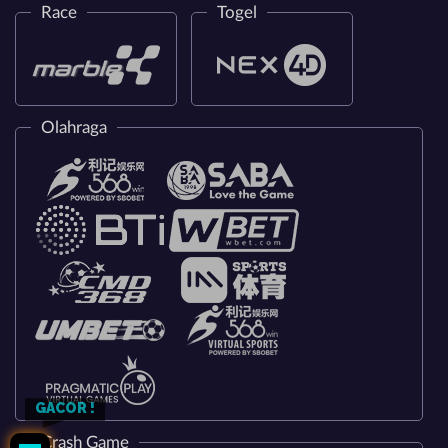
Race
Togel
Olahraga
GACOR !
Crash Game