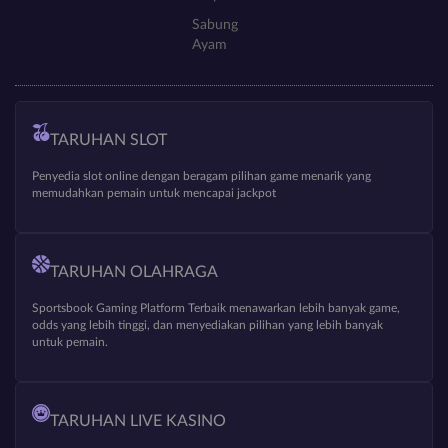
Sabung
Ayam
TARUHAN SLOT
Penyedia slot online dengan beragam pilihan game menarik yang
memudahkan pemain untuk mencapai jackpot
TARUHAN OLAHRAGA
Sportsbook Gaming Platform Terbaik menawarkan lebih banyak game,
odds yang lebih tinggi, dan menyediakan pilihan yang lebih banyak
untuk pemain.
TARUHAN LIVE KASINO