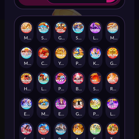
Mahjong Frenzy
Sharkalicious
Gods of Asgard
Sky Chasers
Legend of King Kong
Mahjong Frenzy : Tiles of Fortunes
Money Tree Slot
CNY Fever
Yokai Treasure
Paw House
Kirin Legends
Golden Lion
Highway Kings HD
Lost Paradise 2
Play If You Dare
Bozo's Trick
Sky Lantern
Royal Pastry Chef
Elementalist
Magic Lamp Carnival
Evil Queen Cauldron
Gate of Ninja
Paw House 2
Let's Party