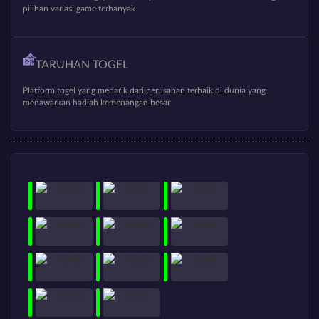
pilihan variasi game terbanyak
TARUHAN TOGEL
Platform togel yang menarik dari perusahan terbaik di dunia yang
menawarkan hadiah kemenangan besar