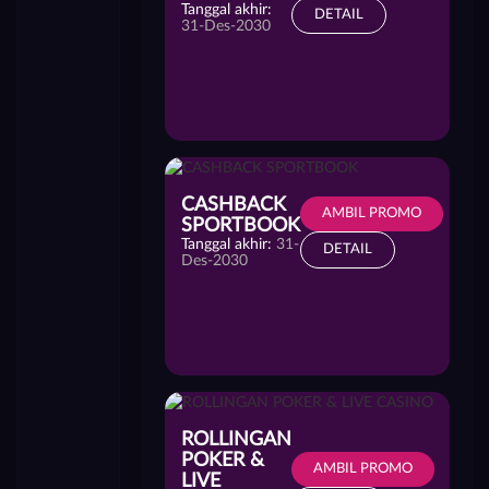
Tanggal akhir:
DETAIL
31-Des-2030
CASHBACK
AMBIL PROMO
SPORTBOOK
Tanggal akhir:
31-
DETAIL
Des-2030
ROLLINGAN
POKER &
AMBIL PROMO
LIVE