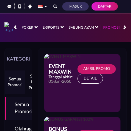
MASUK
DAFTAR
PROMOSI
ARCADE
POKER
E-SPORTS
SABUNG AYAM
KATEGORI
EVENT
AMBIL PROMO
MAXWIN
Semua
Tanggal akhir:
DETAIL
Semua
01-Jan-2050
Event
Promosi
Provider
Semua
Promosi
Olahraga
BONUS