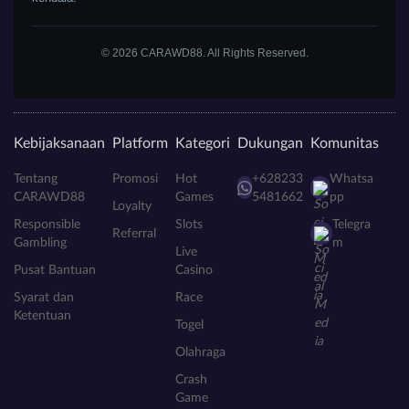
© 2026 CARAWD88. All Rights Reserved.
Kebijaksanaan
Platform
Kategori
Dukungan
Komunitas
Tentang
Promosi
Hot
+628233
Whatsa
CARAWD88
Games
5481662
pp
Loyalty
Responsible
Slots
Telegra
Referral
Gambling
m
Live
Pusat Bantuan
Casino
Syarat dan
Race
Ketentuan
Togel
Olahraga
Crash
Game