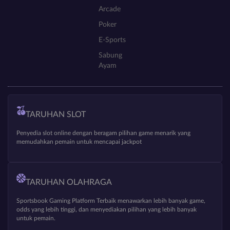
Arcade
Poker
E-Sports
Sabung
Ayam
TARUHAN SLOT
Penyedia slot online dengan beragam pilihan game menarik yang
memudahkan pemain untuk mencapai jackpot
TARUHAN OLAHRAGA
Sportsbook Gaming Platform Terbaik menawarkan lebih banyak game,
odds yang lebih tinggi, dan menyediakan pilihan yang lebih banyak
untuk pemain.