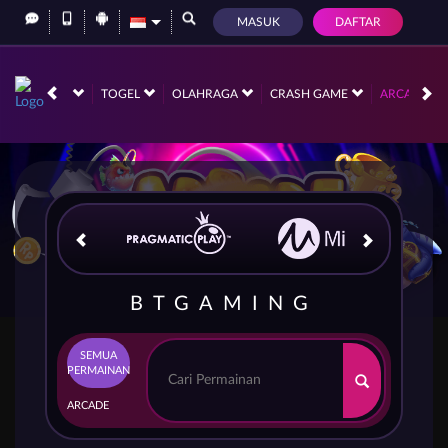
MASUK
DAFTAR
NO
RACE
TOGEL
OLAHRAGA
CRASH GAME
ARCADE
BTGAMING
SEMUA
PERMAINAN
ARCADE