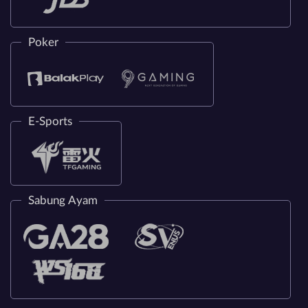
Poker
E-Sports
Sabung Ayam