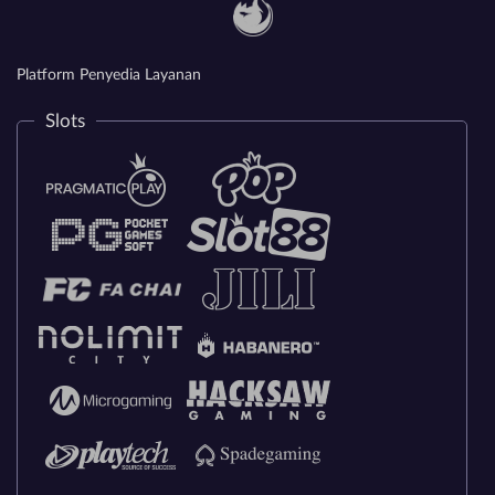
Platform Penyedia Layanan
Slots