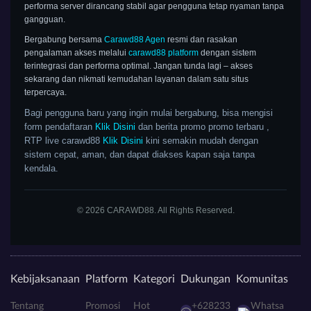
performa server dirancang stabil agar pengguna tetap nyaman tanpa
gangguan.
Bergabung bersama
Carawd88 Agen
resmi dan rasakan
pengalaman akses melalui
carawd88 platform
dengan sistem
terintegrasi dan performa optimal. Jangan tunda lagi – akses
sekarang dan nikmati kemudahan layanan dalam satu situs
terpercaya.
Bagi pengguna baru yang ingin mulai bergabung, bisa mengisi
form pendaftaran
Klik Disini
dan berita promo promo terbaru ,
RTP live carawd88
Klik Disini
kini semakin mudah dengan
sistem cepat, aman, dan dapat diakses kapan saja tanpa
kendala.
© 2026 CARAWD88. All Rights Reserved.
Kebijaksanaan
Platform
Kategori
Dukungan
Komunitas
Tentang
Promosi
Hot
+628233
Whatsa