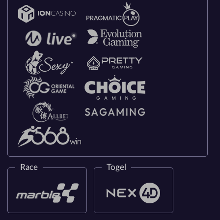
Race
Togel