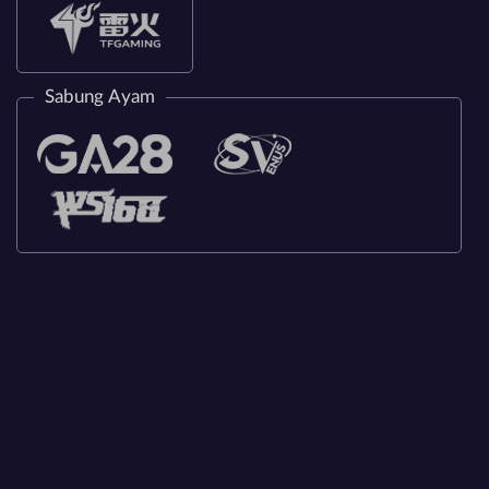
Sabung Ayam