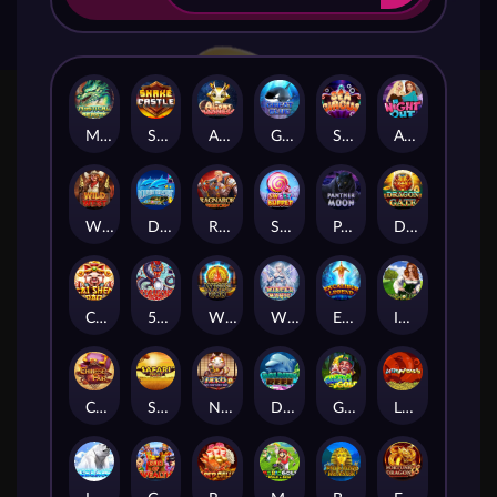
Mystical Beasts
Snake Castle
Aliens Madness
GREAT BLUE
Sea Circus
A NIGHT OUT
WILD WEST
DOLPHIN TREASURE
RAGNAROK FIRE STORM
Sweet Buffet
PANTHER MOON
DRAGON GATE
Cai Shen Do
5 DRAGONS
Wings of God
Winter Magic
Excalibur Legend
IRISH LUCK
Chinese Fair
SAFARI HEAT
Neko The Fortune Cat
DOLPHIN REEF
GREEN GOLD
LOTTO MADNESS