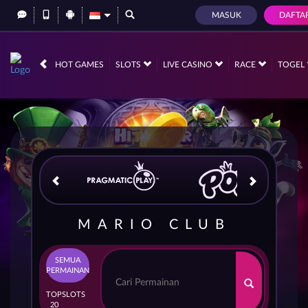
MASUK
DAFTA
IDR
12,678,932,
HOT GAMES
SLOTS
LIVE CASINO
RACE
TOGEL
MARIO CLUB
SEMUA
PERMAINAN
TOP
SLOTS
20