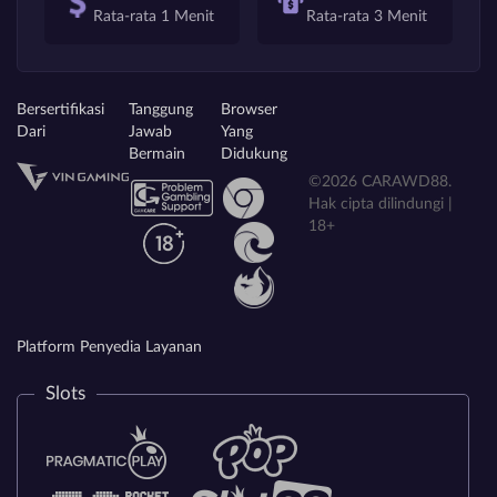
Rata-rata 1 Menit
Rata-rata 3 Menit
Bersertifikasi
Tanggung
Browser
Dari
Jawab
Yang
Bermain
Didukung
©2026 CARAWD88.
Hak cipta dilindungi |
18+
Platform Penyedia Layanan
Slots