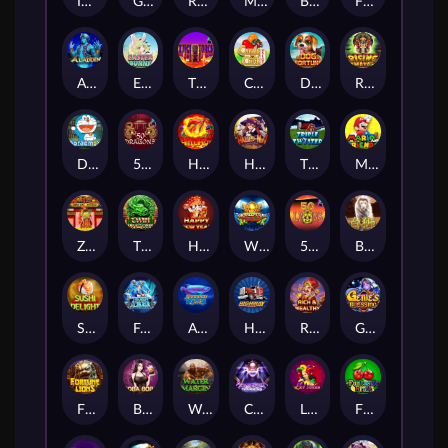
ICELAND
GOD OF WEALTH
Red Chilli
MARIO GOLF
BOY KING
FORTUNE DRAGON 88
Aladdin Wishes
EASTER BUNNY
TIKI TORCH
CANDY CRUSH
DOG FORTUNE
Rising Maya
Doraemon
50 DRAGONS
HELL HOT 100
HALLOWIN
TRIPLE TWISTER
MARIO AND FRIENDS
ZHAO CAI JIN BAO
TWIN DRAGON
HAPPY NEW YEAR
WORLD CUP FRENZY
50 LIONS
BAI SHI
SUSHI DELIGHT
Frozen Joker
AROWANAS LUCK
HIGHWAY KING
RICH AND WEALTHY
Genies Blessing
FORTUNE LIONS
BOBA BOBA
WATER MARGIN
Celestial Goddess
LUCKY JOKER 5
FUNTASTIC FRUIT