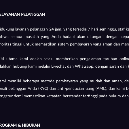
ELAYANAN PELANGGAN
idukung layanan pelanggan 24 jam, yang tersedia 7 hari seminggu, staf
ahwa semua masalah yang Anda hadapi akan ditangani dengan cepat
rioritas tinggi untuk memastikan sistem pembayaran yang aman dan memb
isi utama kami adalah selalu memberikan pengalaman taruhan online
ilahkan hubungi kami melalui Livechat dan Whatsapp, dengan saran dan
ami memilki beberapa metode pembayaran yang mudah dan aman, dem
enali pelanggan Anda (KYC) dan anti-pencucian uang (AML), dan kami 
engatur demi memastikan ketaatan berstandar tertinggi pada hukum dan
ROGRAM & HIBURAN