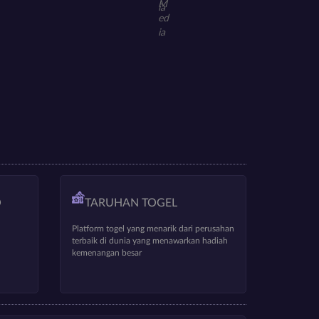
O
TARUHAN TOGEL
Platform togel yang menarik dari perusahan
terbaik di dunia yang menawarkan hadiah
kemenangan besar