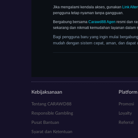
Jika mengalami kendala akses, gunakan
Link Alter
pengguna tetap nyaman tanpa gangguan.
Bergabung bersama
Carawd88 Agen
resmi dan r
sekarang dan nikmati kemudahan layanan dalam sa
Bagi pengguna baru yang ingin mulai bergabung
mudah dengan sistem cepat, aman, dan dapat d
Kebijaksanaan
Platform
Tentang CARAWD88
Promosi
Responsible Gambling
Loyalty
Pusat Bantuan
Referral
Syarat dan Ketentuan