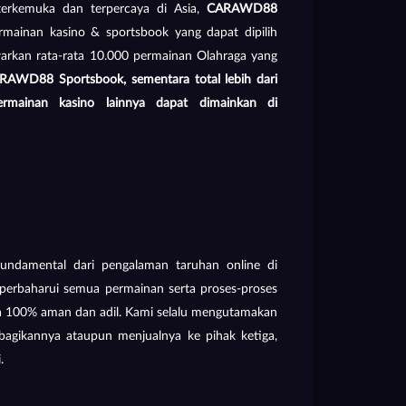
terkemuka dan terpercaya di Asia,
CARAWD88
rmainan kasino & sportsbook yang dapat dipilih
arkan rata-rata 10.000 permainan Olahraga yang
RAWD88 Sportsbook, sementara total lebih dari
ermainan kasino lainnya dapat dimainkan di
undamental dari pengalaman taruhan online di
erbaharui semua permainan serta proses-proses
a 100% aman dan adil. Kami selalu mengutamakan
agikannya ataupun menjualnya ke pihak ketiga,
.