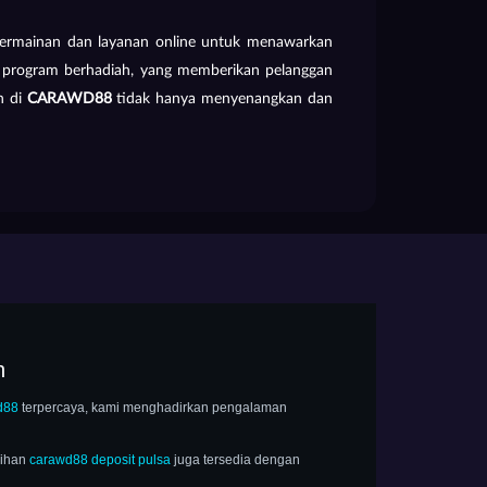
permainan dan layanan online untuk menawarkan
a program berhadiah, yang memberikan pelanggan
n di
CARAWD88
tidak hanya menyenangkan dan
h
d88
terpercaya, kami menghadirkan pengalaman
lihan
carawd88 deposit pulsa
juga tersedia dengan