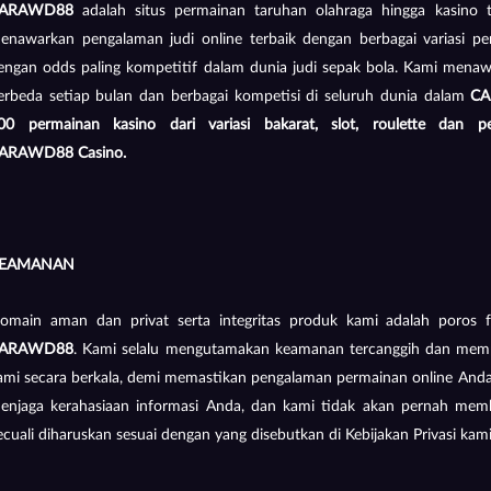
ARAWD88
adalah situs permainan taruhan olahraga hingga kasino 
enawarkan pengalaman judi online terbaik dengan berbagai variasi pe
engan odds paling kompetitif dalam dunia judi sepak bola. Kami menaw
erbeda setiap bulan dan berbagai kompetisi di seluruh dunia dalam
CA
00 permainan kasino dari variasi bakarat, slot, roulette dan p
ARAWD88
Casino.
EAMANAN
omain aman dan privat serta integritas produk kami adalah poros f
ARAWD88
. Kami selalu mengutamakan keamanan tercanggih dan memp
ami secara berkala, demi memastikan pengalaman permainan online And
enjaga kerahasiaan informasi Anda, dan kami tidak akan pernah memb
ecuali diharuskan sesuai dengan yang disebutkan di Kebijakan Privasi kami