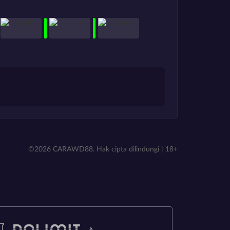
©2026 CARAWD88. Hak cipta dilindungi | 18+