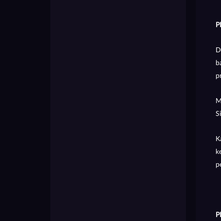
P
D
b
p
M
S
K
k
p
P