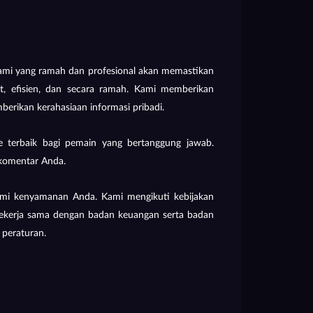
 kami yang ramah dan profesional akan memastikan
, efisien, dan secara ramah. Kami memberikan
erikan kerahasiaan informasi pribadi.
 terbaik bagi pemain yang bertanggung jawab.
 komentar Anda.
i kenyamanan Anda. Kami mengikuti kebijakan
bekerja sama dengan badan keuangan serta badan
 peraturan.