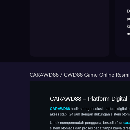
D
p
k
m
CARAWD88 / CWD88 Game Online Resmi 
CARAWD88 – Platform Digital
CARAWD88
hadir sebagai solusi platform digita
akses stabil 24 jam dengan dukungan sistem otoma
Untuk mempermudah pengguna, tersedia fitur
car
sistem otomatis dan proses cepat tanpa biaya ters