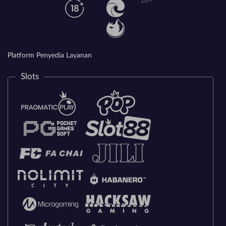
18+
Platform Penyedia Layanan
Slots