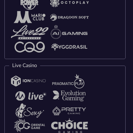
Live Casino