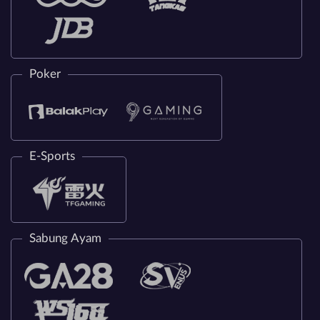
Poker
E-Sports
Sabung Ayam