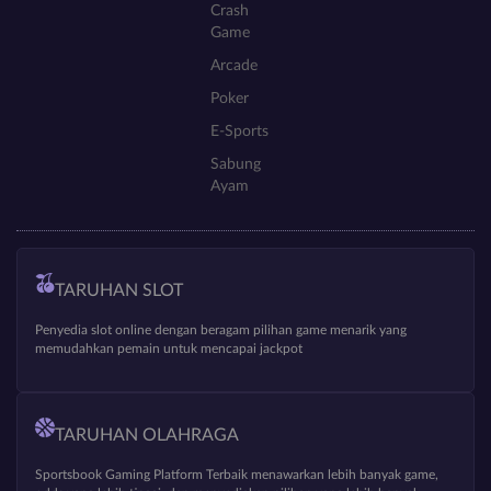
Crash
Game
Arcade
Poker
E-Sports
Sabung
Ayam
TARUHAN SLOT
Penyedia slot online dengan beragam pilihan game menarik yang
memudahkan pemain untuk mencapai jackpot
TARUHAN OLAHRAGA
Sportsbook Gaming Platform Terbaik menawarkan lebih banyak game,