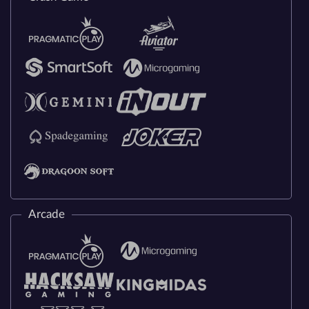
Arcade