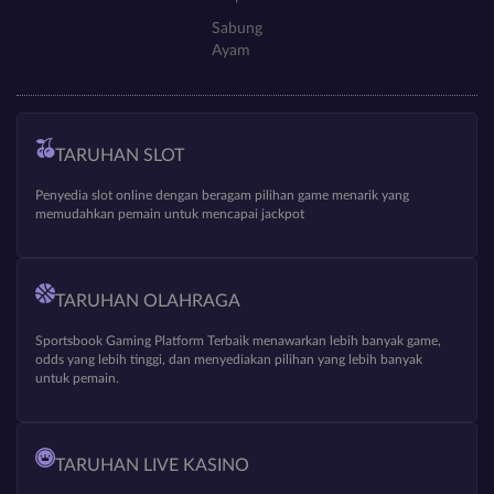
Sabung
Ayam
TARUHAN SLOT
Penyedia slot online dengan beragam pilihan game menarik yang
memudahkan pemain untuk mencapai jackpot
TARUHAN OLAHRAGA
Sportsbook Gaming Platform Terbaik menawarkan lebih banyak game,
odds yang lebih tinggi, dan menyediakan pilihan yang lebih banyak
untuk pemain.
TARUHAN LIVE KASINO