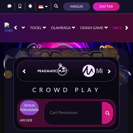
MASUK
DAFTAR
NO
RACE
TOGEL
OLAHRAGA
CRASH GAME
ARCADE
CROWD PLAY
SEMUA
PERMAINAN
ARCADE