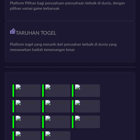
Platform Pilihan bagi perusahaan-perusahaan terbaik di dunia, dengan
pilihan variasi game terbanyak
TARUHAN TOGEL
Platform togel yang menarik dari perusahan terbaik di dunia yang
menawarkan hadiah kemenangan besar