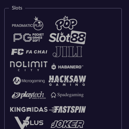
Slots