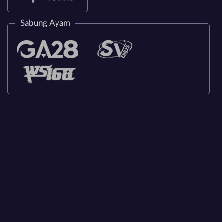
Sabung Ayam