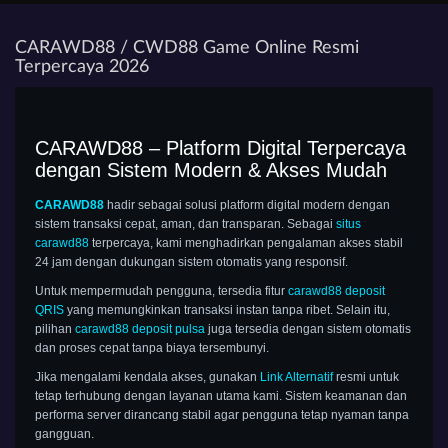
CARAWD88 / CWD88 Game Online Resmi
Terpercaya 2026
CARAWD88 – Platform Digital Terpercaya
dengan Sistem Modern & Akses Mudah
CARAWD88
hadir sebagai solusi platform digital modern dengan
sistem transaksi cepat, aman, dan transparan. Sebagai
situs
carawd88
terpercaya, kami menghadirkan pengalaman akses stabil
24 jam dengan dukungan sistem otomatis yang responsif.
Untuk mempermudah pengguna, tersedia fitur
carawd88 deposit
QRIS
yang memungkinkan transaksi instan tanpa ribet. Selain itu,
pilihan
carawd88 deposit pulsa
juga tersedia dengan sistem otomatis
dan proses cepat tanpa biaya tersembunyi.
Jika mengalami kendala akses, gunakan
Link Alternatif
resmi untuk
tetap terhubung dengan layanan utama kami. Sistem keamanan dan
performa server dirancang stabil agar pengguna tetap nyaman tanpa
gangguan.