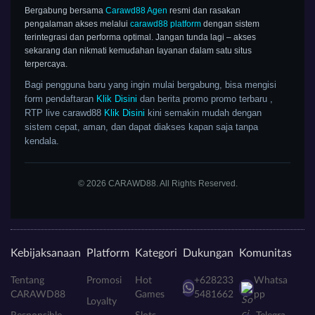
Bergabung bersama
Carawd88 Agen
resmi dan rasakan
pengalaman akses melalui
carawd88 platform
dengan sistem
terintegrasi dan performa optimal. Jangan tunda lagi – akses
sekarang dan nikmati kemudahan layanan dalam satu situs
terpercaya.
Bagi pengguna baru yang ingin mulai bergabung, bisa mengisi
form pendaftaran
Klik Disini
dan berita promo promo terbaru ,
RTP live carawd88
Klik Disini
kini semakin mudah dengan
sistem cepat, aman, dan dapat diakses kapan saja tanpa
kendala.
© 2026 CARAWD88. All Rights Reserved.
Kebijaksanaan
Platform
Kategori
Dukungan
Komunitas
Tentang
Promosi
Hot
+628233
Whatsa
CARAWD88
Games
5481662
pp
Loyalty