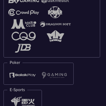
Poker
E-Sports