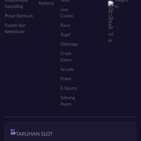
Responsible
Slots
Telegra
Referral
Gambling
m
Live
Pusat Bantuan
Casino
Syarat dan
Race
Ketentuan
Togel
Olahraga
Crash
Game
Arcade
Poker
E-Sports
Sabung
Ayam
TARUHAN SLOT