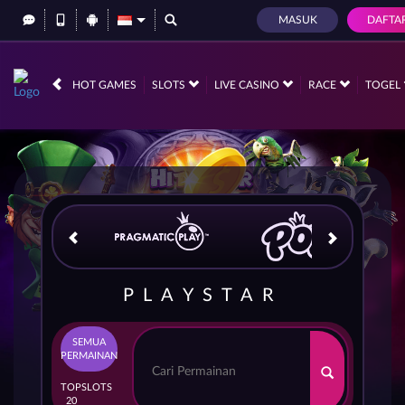
MASUK
DAFTA
IDR
12,732,739,
HOT GAMES
SLOTS
LIVE CASINO
RACE
TOGEL
PLAYSTAR
SEMUA
PERMAINAN
TOP
SLOTS
20