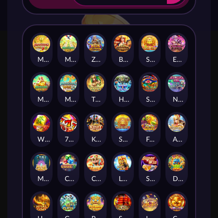
MAHJONG WAYS 3+
MAHJONG：ORIGIN
ZEUS OF OLYMPUS
BOUNTY EXPRESS
SUPER GEMS
ELECTRIC ZEUS
MAHJONG: ORIGIN 2
MAHJONG WAYS 3
TREASURES OF AZTEC Z
Horde 2 Winter
SUPER AWESOME
NECROMANCER SHA
What The FA
777
KNIGHT ARTHUR
SUPER GEMS 2
For The Horde
ATHENA LUCKY SPREAD
MYSTIC LEGEND 2
CUBE?
CAISHEN-LUCKY SPREAD
LUCKY ACE 2
Super Win
Deng Deng