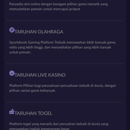
Penyedia slot online dengan beragam pilihan game menarik yang
memudahkan pemain untuk mencapai jackpot
TARUHAN OLAHRAGA
Sportsbook Gaming Platform Terbaik menawarkan lebih banyak game,
odds yang lebih tinggi, dan menyediakan pilihan yang lebih banyak
untuk pemain.
TARUHAN LIVE KASINO
Platform Pilihan bagi perusahaan-perusahaan terbaik di dunia, dengan
pilihan variasi game terbanyak
TARUHAN TOGEL
Platform togel yang menarik dari perusahan terbaik di dunia yang
menawarkan hadiah kemenangan besar