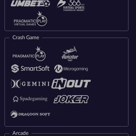
Crash Game
Arcade