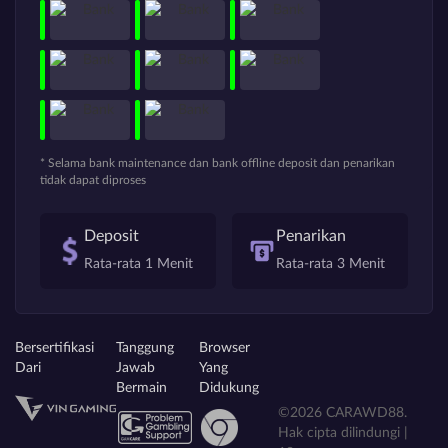
* Selama bank maintenance dan bank offline deposit dan penarikan
tidak dapat diproses
Deposit
Penarikan
Rata-rata 1 Menit
Rata-rata 3 Menit
Bersertifikasi
Tanggung
Browser
Dari
Jawab
Yang
Bermain
Didukung
©2026 CARAWD88.
Hak cipta dilindungi |