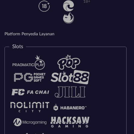
18+
Platform Penyedia Layanan
Slots