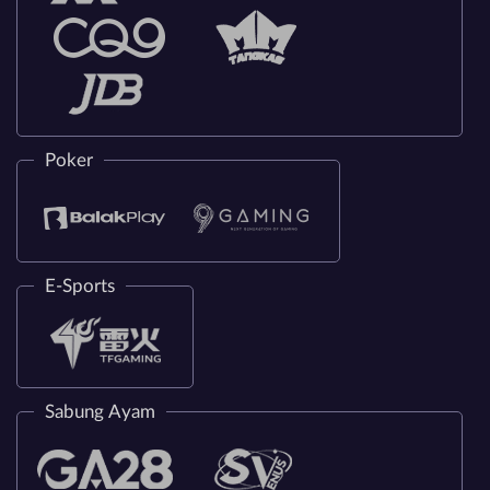
Poker
E-Sports
Sabung Ayam