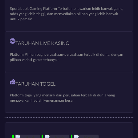
Sportsbook Gaming Platform Terbaik menawarkan lebih banyak game,
odds yang lebih tinggi, dan menyediakan pilihan yang lebih banyak
untuk pemain.
TARUHAN LIVE KASINO
Platform Pilihan bagi perusahaan-perusahaan terbaik di dunia, dengan
pilihan variasi game terbanyak
TARUHAN TOGEL
Platform togel yang menarik dari perusahan terbaik di dunia yang
menawarkan hadiah kemenangan besar