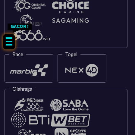
GACOR !
Race
Togel
Olahraga