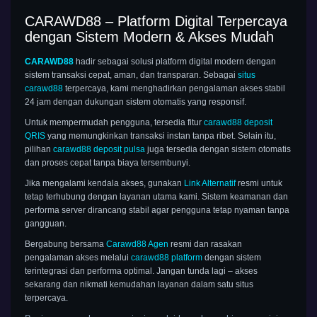
CARAWD88 – Platform Digital Terpercaya
dengan Sistem Modern & Akses Mudah
CARAWD88
hadir sebagai solusi platform digital modern dengan
sistem transaksi cepat, aman, dan transparan. Sebagai
situs
carawd88
terpercaya, kami menghadirkan pengalaman akses stabil
24 jam dengan dukungan sistem otomatis yang responsif.
Untuk mempermudah pengguna, tersedia fitur
carawd88 deposit
QRIS
yang memungkinkan transaksi instan tanpa ribet. Selain itu,
pilihan
carawd88 deposit pulsa
juga tersedia dengan sistem otomatis
dan proses cepat tanpa biaya tersembunyi.
Jika mengalami kendala akses, gunakan
Link Alternatif
resmi untuk
tetap terhubung dengan layanan utama kami. Sistem keamanan dan
performa server dirancang stabil agar pengguna tetap nyaman tanpa
gangguan.
Bergabung bersama
Carawd88 Agen
resmi dan rasakan
pengalaman akses melalui
carawd88 platform
dengan sistem
terintegrasi dan performa optimal. Jangan tunda lagi – akses
sekarang dan nikmati kemudahan layanan dalam satu situs
terpercaya.