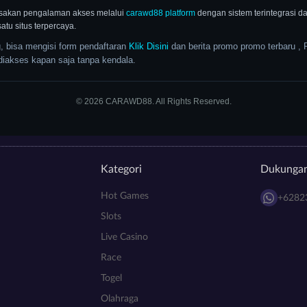
asakan pengalaman akses melalui
carawd88 platform
dengan sistem terintegrasi da
tu situs terpercaya.
, bisa mengisi form pendaftaran
Klik Disini
dan berita promo promo terbaru ,
iakses kapan saja tanpa kendala.
© 2026 CARAWD88. All Rights Reserved.
Kategori
Dukunga
Hot Games
+6282
Slots
Live Casino
Race
Togel
Olahraga