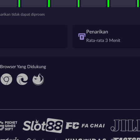
arikan tidak dapat diproses
Penarikan
Rata-rata 3 Menit
Browser Yang Didukung