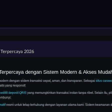
Terpercaya 2026
 Terpercaya dengan Sistem Modern & Akses Muda
l modern dengan sistem transaksi cepat, aman, dan transparan. Sebagai
situs caraw
tis yang responsif.
awd88 deposit QRIS
yang memungkinkan transaksi instan tanpa ribet. Selain itu, pi
embunyi.
natif
resmi untuk tetap terhubung dengan layanan utama kami. Sistem keamanan da