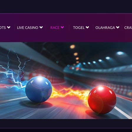
OTS
LIVE CASINO
RACE
TOGEL
OLAHRAGA
CRA