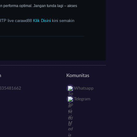
n performa optimal. Jangan tunda lagi – akses
 RTP live carawd88
Klik Disini
kini semakin
n
Komunitas
335481662
Whatsapp
Telegram