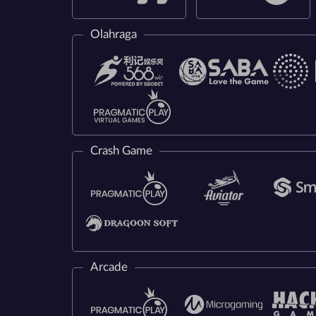
Olahraga
Crash Game
Arcade