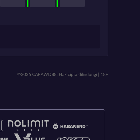
©2026 CARAWD88. Hak cipta dilindungi | 18+