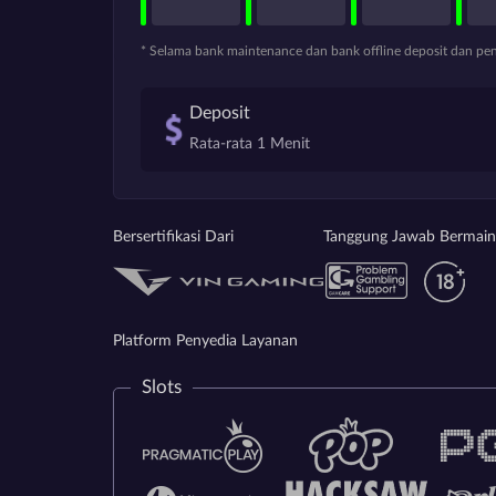
* Selama bank maintenance dan bank offline deposit dan pen
Deposit
Rata-rata 1 Menit
Bersertifikasi Dari
Tanggung Jawab Bermain
Platform Penyedia Layanan
Slots