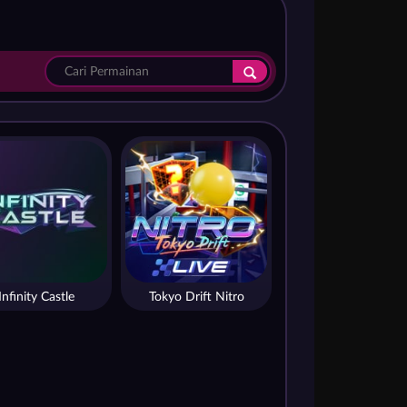
Infinity Castle
Tokyo Drift Nitro