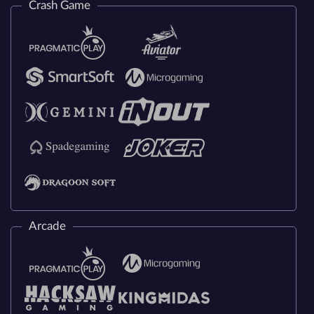
Crash Game
Arcade