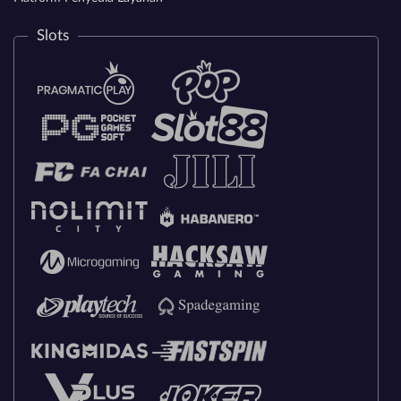
Slots