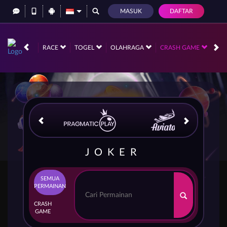
MASUK
DAFTAR
VE CASINO
RACE
TOGEL
OLAHRAGA
CRASH GAME
AR
JOKER
SEMUA
PERMAINAN
CRASH
GAME