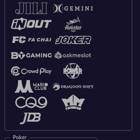
Poker