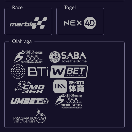
Race
Togel
Olahraga