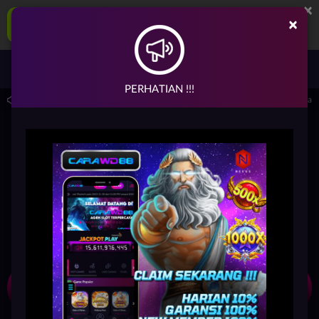
×
CARAWD88 Aplikasi Mobile
×
UNDUH
Jangan tampilkan lagi hari ini
Masuk
Daftar
PERHATIAN !!!
RAWD88 | CWD88 TELE 24jam https://t.me/carawd_88/
Pemeliharaan Terjadwal: 
JACKPOT
PLAY
IDR
12,663,473,222