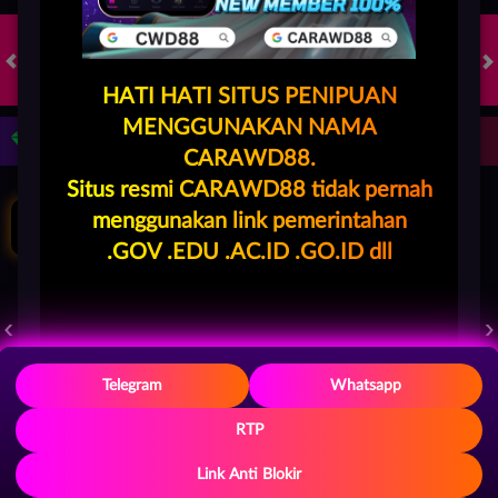
HOT GAMES
SLOTS
LIVE CASINO
RACE
TOGEL
OL
HATI HATI SITUS PENIPUAN
MENGGUNAKAN NAMA
Game Populer
CARAWD88
.
GACOR !
Situs resmi CARAWD88 tidak pernah
menggunakan link pemerintahan
.GOV .EDU .AC.ID .GO.ID dll
GATES OF OLYMPUS POP
STORM OF SETH 2
FORTUNE GARUDA 1000
Telegram
Whatsapp
RTP
MAHJONG WINS 3 – BLACK SCATTER
MAHJONG WAYS
POKER WIN
Link Anti Blokir
Beranda
Promosi
Masuk
Hub. Kami
Akun Saya