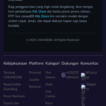
Bagi pengguna baru yang ingin mulai bergabung, bisa mengisi
form pendaftaran
Klik Disini
dan berita promo promo terbaru ,
RTP live carawd88
Klik Disini
kini semakin mudah dengan
sistem cepat, aman, dan dapat diakses kapan saja tanpa
kendala.
© 2026 CARAWD88. All Rights Reserved.
Kebijaksanaan
Platform
Kategori
Dukungan
Komunitas
Tentang
Promosi
Hot
+628233
Whatsa
CARAWD88
Games
5481662
pp
Loyalty
Responsible
Slots
Telegra
Referral
Gambling
m
Live
Pusat Bantuan
Casino
Syarat dan
Race