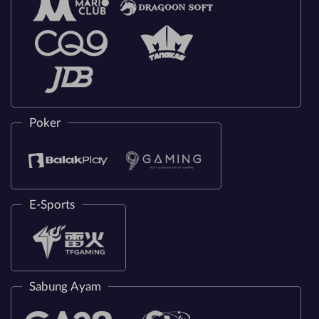
Poker
E-Sports
Sabung Ayam