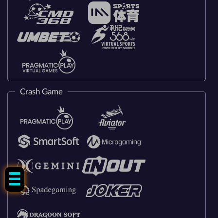
Crash Game
GACOR !