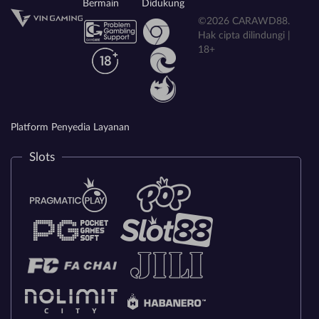
Bermain
Didukung
©2026 CARAWD88.
Hak cipta dilindungi |
18+
Platform Penyedia Layanan
Slots