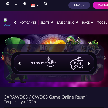
MASUK
DAFTA
IDR
12,666,603,
HOT GAMES
SLOTS
LIVE CASINO
RACE
TOGEL
CARAWD88 / CWD88 Game Online Resmi
Terpercaya 2026