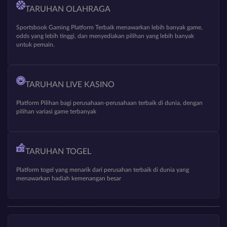
TARUHAN OLAHRAGA
Sportsbook Gaming Platform Terbaik menawarkan lebih banyak game,
odds yang lebih tinggi, dan menyediakan pilihan yang lebih banyak
untuk pemain.
TARUHAN LIVE KASINO
Platform Pilihan bagi perusahaan-perusahaan terbaik di dunia, dengan
pilihan variasi game terbanyak
TARUHAN TOGEL
Platform togel yang menarik dari perusahan terbaik di dunia yang
menawarkan hadiah kemenangan besar