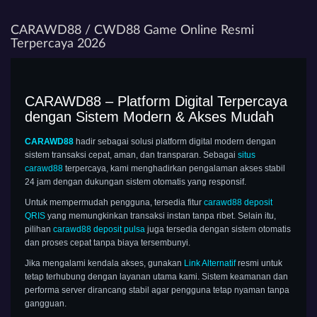
CARAWD88 / CWD88 Game Online Resmi
Terpercaya 2026
CARAWD88 – Platform Digital Terpercaya
dengan Sistem Modern & Akses Mudah
CARAWD88
hadir sebagai solusi platform digital modern dengan
sistem transaksi cepat, aman, dan transparan. Sebagai
situs
carawd88
terpercaya, kami menghadirkan pengalaman akses stabil
24 jam dengan dukungan sistem otomatis yang responsif.
Untuk mempermudah pengguna, tersedia fitur
carawd88 deposit
QRIS
yang memungkinkan transaksi instan tanpa ribet. Selain itu,
pilihan
carawd88 deposit pulsa
juga tersedia dengan sistem otomatis
dan proses cepat tanpa biaya tersembunyi.
Jika mengalami kendala akses, gunakan
Link Alternatif
resmi untuk
tetap terhubung dengan layanan utama kami. Sistem keamanan dan
performa server dirancang stabil agar pengguna tetap nyaman tanpa
gangguan.