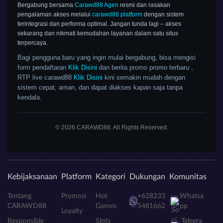
Bergabung bersama
Carawd88 Agen
resmi dan rasakan
pengalaman akses melalui
carawd88 platform
dengan sistem
terintegrasi dan performa optimal. Jangan tunda lagi – akses
sekarang dan nikmati kemudahan layanan dalam satu situs
terpercaya.
Bagi pengguna baru yang ingin mulai bergabung, bisa mengisi
form pendaftaran
Klik Disini
dan berita promo promo terbaru ,
RTP live carawd88
Klik Disini
kini semakin mudah dengan
sistem cepat, aman, dan dapat diakses kapan saja tanpa
kendala.
© 2026 CARAWD88. All Rights Reserved.
Kebijaksanaan
Platform
Kategori
Dukungan
Komunitas
Tentang
Promosi
Hot
+628233
Whatsa
CARAWD88
Games
5481662
pp
Loyalty
Responsible
Slots
Telegra