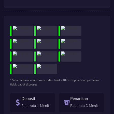
* Selama bank maintenance dan bank offline deposit dan penarikan
tidak dapat diproses
Deposit
Penarikan
Rata-rata 1 Menit
Rata-rata 3 Menit