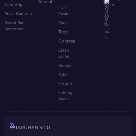
Referral
Gambling
m
Live
Pusat Bantuan
Casino
Syarat dan
Race
Ketentuan
Togel
Olahraga
Crash
Game
Arcade
Poker
E-Sports
Sabung
Ayam
TARUHAN SLOT